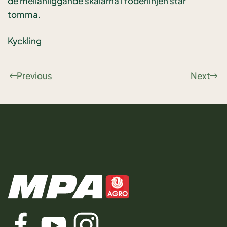
de mellanliggande skålarna i foderlinjen står
tomma.
Kyckling
Previous
Next