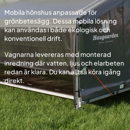
Mobila hönshus anpassade för
grönbetesägg. Dessa mobila lösning
kan användas i både ekologisk och
konventionell drift.
Vagnarna levereras med monterad
inredning där vatten, ljus och elarbeten
redan är klara. Du kan alltså köra igång
direkt.