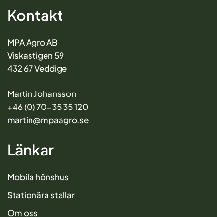
Kontakt
MPA Agro AB
Viskastigen 59
432 67 Veddige
Martin Johansson
+46 (0) 70-35 35 120
martin@mpaagro.se
Länkar
Mobila hönshus
Stationära stallar
Om oss