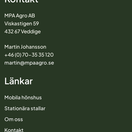
MPA Agro AB
Viskastigen 59
432 67 Veddige
Martin Johansson
+46 (0) 70-35 35 120
martin@mpaagro.se
Länkar
Mobila hönshus
Stationära stallar
Om oss
Kontakt